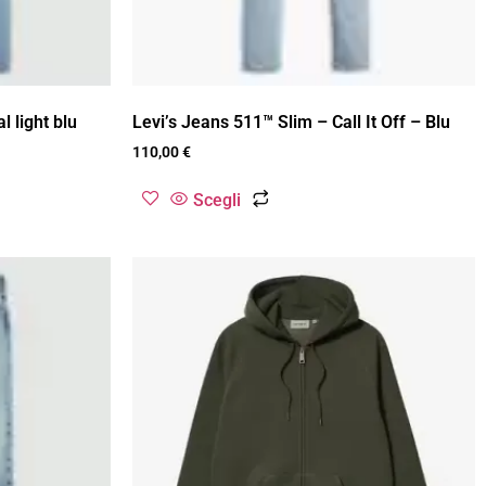
 light blu
Levi’s Jeans 511™ Slim – Call It Off – Blu
110,00
€
Scegli