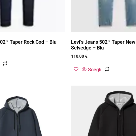
502™ Taper Rock Cod – Blu
Levi’s Jeans 502™ Taper New
Selvedge – Blu
110,00
€
Scegli