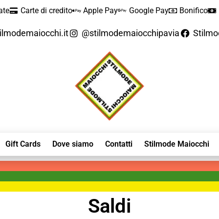
ate
Carte di credito
Apple Pay
Google Pay
Bonifico
ilmodemaiocchi.it
@stilmodemaiocchipavia
Stilm
Gift Cards
Dove siamo
Contatti
Stilmode Maiocchi
Saldi