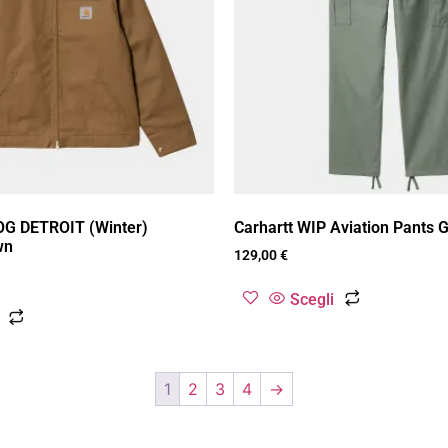
OG DETROIT (Winter)
Carhartt WIP Aviation Pants
wn
129,00
€
Scegli
1
2
3
4
→