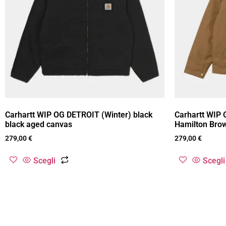
Carhartt WIP OG DETROIT (Winter) black
Carhartt WIP 
black aged canvas
Hamilton Bro
279,00
€
279,00
€
Scegli
Scegli