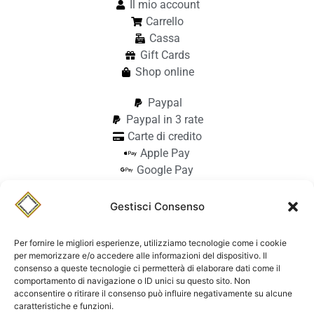
Il mio account
Carrello
Cassa
Gift Cards
Shop online
Paypal
Paypal in 3 rate
Carte di credito
Apple Pay
Google Pay
Bonifico
Pagamento alla consegna
Gestisci Consenso
info@stilmodemaiocchi.it
@stilmodemaiocchipavia
Per fornire le migliori esperienze, utilizziamo tecnologie come i cookie
StilmodeMaiocchi
per memorizzare e/o accedere alle informazioni del dispositivo. Il
consenso a queste tecnologie ci permetterà di elaborare dati come il
© Stilmode Maiocchi 2026 | P.iva
comportamento di navigazione o ID unici su questo sito. Non
acconsentire o ritirare il consenso può influire negativamente su alcune
01942740182
caratteristiche e funzioni.