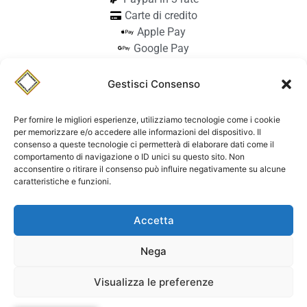
Carte di credito
Apple Pay
Google Pay
Bonifico
Pagamento alla consegna
Gestisci Consenso
info@stilmodemaiocchi.it
@stilmodemaiocchipavia
Per fornire le migliori esperienze, utilizziamo tecnologie come i cookie
StilmodeMaiocchi
per memorizzare e/o accedere alle informazioni del dispositivo. Il
consenso a queste tecnologie ci permetterà di elaborare dati come il
© Stilmode Maiocchi 2026 | P.iva
comportamento di navigazione o ID unici su questo sito. Non
acconsentire o ritirare il consenso può influire negativamente su alcune
01942740182
caratteristiche e funzioni.
Powered by Paolo Sacchi Design
Accetta
Termini e condizioni e coolie policy
Spedizione
Dichiarazione di accessibilità
Nega
Visualizza le preferenze
Contattaci