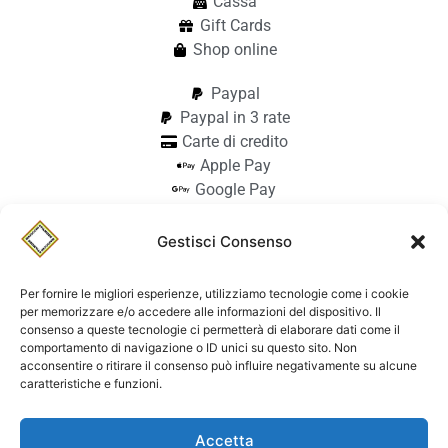
Cassa
Gift Cards
Shop online
Paypal
Paypal in 3 rate
Carte di credito
Apple Pay
Google Pay
Bonifico
Pagamento alla consegna
Gestisci Consenso
info@stilmodemaiocchi.it
@stilmodemaiocchipavia
Per fornire le migliori esperienze, utilizziamo tecnologie come i cookie
StilmodeMaiocchi
per memorizzare e/o accedere alle informazioni del dispositivo. Il
consenso a queste tecnologie ci permetterà di elaborare dati come il
© Stilmode Maiocchi 2026 | P.iva
comportamento di navigazione o ID unici su questo sito. Non
acconsentire o ritirare il consenso può influire negativamente su alcune
01942740182
caratteristiche e funzioni.
Powered by Paolo Sacchi Design
Accetta