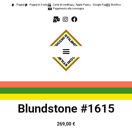
Paypal
Paypal in 3 rate
Carte di credito
Apple Pay
Google Pay
Bonifico
Pagamento alla consegna
Blundstone #1615
269,00
€