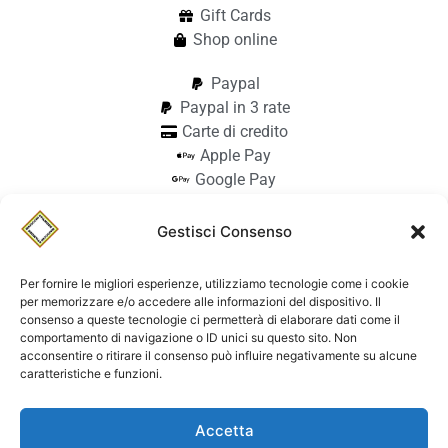
Gift Cards
Shop online
Paypal
Paypal in 3 rate
Carte di credito
Apple Pay
Google Pay
Bonifico
Pagamento alla consegna
Gestisci Consenso
info@stilmodemaiocchi.it
@stilmodemaiocchipavia
Per fornire le migliori esperienze, utilizziamo tecnologie come i cookie
StilmodeMaiocchi
per memorizzare e/o accedere alle informazioni del dispositivo. Il
consenso a queste tecnologie ci permetterà di elaborare dati come il
© Stilmode Maiocchi 2026 | P.iva
comportamento di navigazione o ID unici su questo sito. Non
acconsentire o ritirare il consenso può influire negativamente su alcune
01942740182
caratteristiche e funzioni.
Powered by Paolo Sacchi Design
Accetta
Termini e condizioni e coolie policy
Spedizione