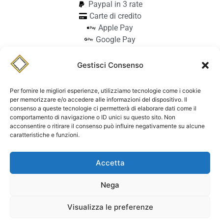
Paypal in 3 rate
Carte di credito
Apple Pay
Google Pay
Bonifico
Pagamento alla consegna
Gestisci Consenso
info@stilmodemaiocchi.it
@stilmodemaiocchipavia
Per fornire le migliori esperienze, utilizziamo tecnologie come i cookie
StilmodeMaiocchi
per memorizzare e/o accedere alle informazioni del dispositivo. Il
consenso a queste tecnologie ci permetterà di elaborare dati come il
© Stilmode Maiocchi 2026 | P.iva
comportamento di navigazione o ID unici su questo sito. Non
acconsentire o ritirare il consenso può influire negativamente su alcune
01942740182
caratteristiche e funzioni.
Powered by Paolo Sacchi Design
Accetta
Termini e condizioni e coolie policy
Spedizione
Dichiarazione di accessibilità
Nega
Visualizza le preferenze
Contattaci