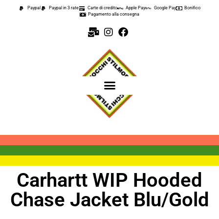
Paypal
Paypal in 3 rate
Carte di credito
Apple Pay
Google Pay
Bonifico
Pagamento alla consegna
Carhartt WIP Hooded
Chase Jacket Blu/Gold