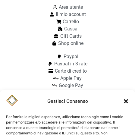
Area utente
Il mio account
Carrello
Cassa
Gift Cards
Shop online
Paypal
Paypal in 3 rate
Carte di credito
Apple Pay
Google Pay
Bonifico
Pagamento alla consegna
Gestisci Consenso
info@stilmodemaiocchi.it
@stilmodemaiocchipavia
Per fornire le migliori esperienze, utilizziamo tecnologie come i cookie
StilmodeMaiocchi
per memorizzare e/o accedere alle informazioni del dispositivo. Il
consenso a queste tecnologie ci permetterà di elaborare dati come il
© Stilmode Maiocchi 2026 | P.iva
comportamento di navigazione o ID unici su questo sito. Non