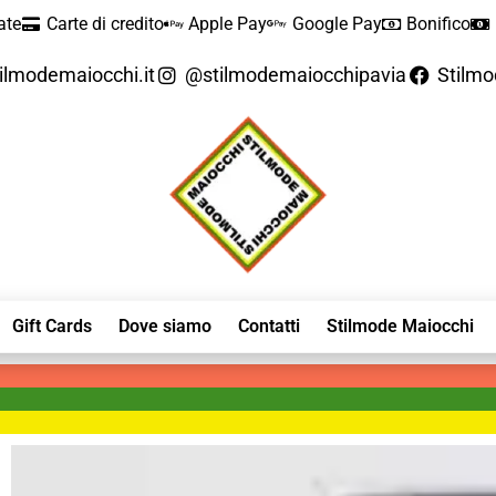
ate
Carte di credito
Apple Pay
Google Pay
Bonifico
ilmodemaiocchi.it
@stilmodemaiocchipavia
Stilm
Gift Cards
Dove siamo
Contatti
Stilmode Maiocchi