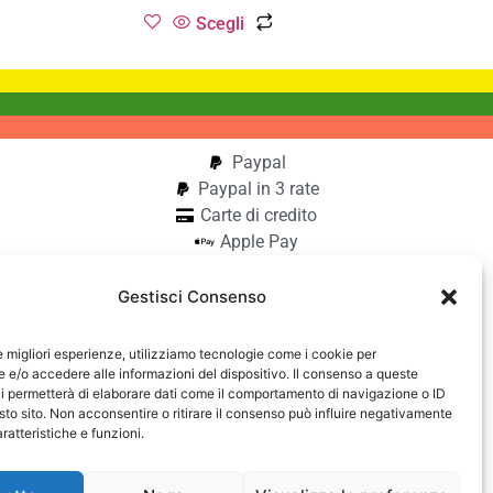
Scegli
Paypal
Paypal in 3 rate
Carte di credito
Apple Pay
Google Pay
Bonifico
Gestisci Consenso
Pagamento alla consegna
le migliori esperienze, utilizziamo tecnologie come i cookie per
aiocchi
e/o accedere alle informazioni del dispositivo. Il consenso a queste
i permetterà di elaborare dati come il comportamento di navigazione o ID
42740182
sto sito. Non acconsentire o ritirare il consenso può influire negativamente
ratteristiche e funzioni.