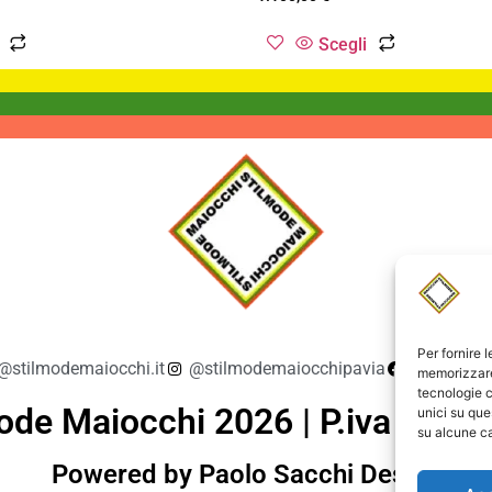
Scegli
Per fornire 
@stilmodemaiocchi.it
@stilmodemaiocchipavia
StilmodeM
memorizzare 
tecnologie c
ode Maiocchi 2026 | P.iva 019
unici su que
su alcune ca
Powered by Paolo Sacchi Design