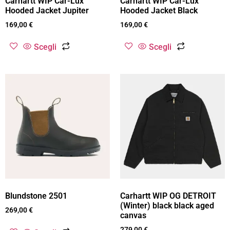
Carhartt WIP Car-Lux
Carhartt WIP Car-Lux
Hooded Jacket Jupiter
Hooded Jacket Black
169,00
€
169,00
€
Scegli
Scegli
Blundstone 2501
Carhartt WIP OG DETROIT
(Winter) black black aged
269,00
€
canvas
279,00
€