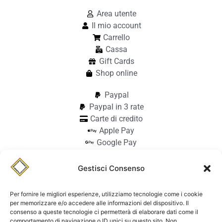
Area utente
Il mio account
Carrello
Cassa
Gift Cards
Shop online
Paypal
Paypal in 3 rate
Carte di credito
Apple Pay
Google Pay
Bonifico
Pagamento alla consegna
Gestisci Consenso
info@stilmodemaiocchi.it
@stilmodemaiocchipavia
Per fornire le migliori esperienze, utilizziamo tecnologie come i cookie
StilmodeMaiocchi
per memorizzare e/o accedere alle informazioni del dispositivo. Il
consenso a queste tecnologie ci permetterà di elaborare dati come il
© Stilmode Maiocchi 2026 | P.iva
comportamento di navigazione o ID unici su questo sito. Non