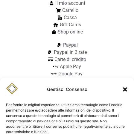
Il mio account
Carrello
Cassa
Gift Cards
Shop online
Paypal
Paypal in 3 rate
Carte di credito
Apple Pay
Google Pay
Bonifico
Pagamento alla consegna
Gestisci Consenso
info@stilmodemaiocchi.it
@stilmodemaiocchipavia
Per fornire le migliori esperienze, utilizziamo tecnologie come i cookie
StilmodeMaiocchi
per memorizzare e/o accedere alle informazioni del dispositivo. Il
consenso a queste tecnologie ci permetterà di elaborare dati come il
© Stilmode Maiocchi 2026 | P.iva
comportamento di navigazione o ID unici su questo sito. Non
acconsentire o ritirare il consenso può influire negativamente su alcune
01942740182
caratteristiche e funzioni.