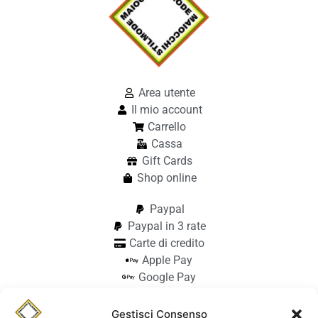
Area utente
Il mio account
Carrello
Cassa
Gift Cards
Shop online
Paypal
Paypal in 3 rate
Carte di credito
Apple Pay
Google Pay
Bonifico
Pagamento alla consegna
Gestisci Consenso