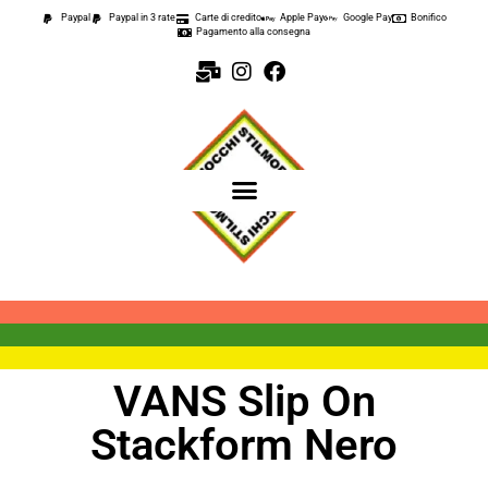
Paypal
Paypal in 3 rate
Carte di credito
Apple Pay
Google Pay
Bonifico
Pagamento alla consegna
VANS Slip On
Stackform Nero