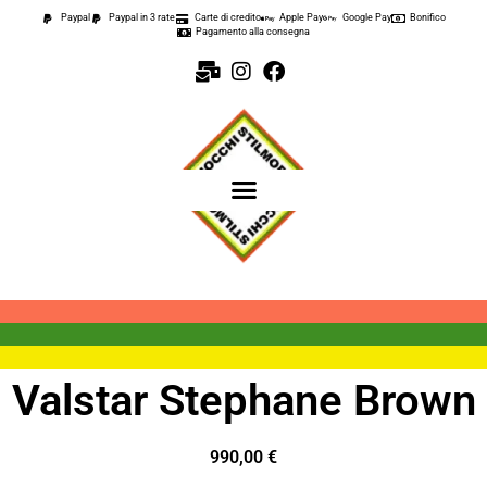
Paypal
Paypal in 3 rate
Carte di credito
Apple Pay
Google Pay
Bonifico
Pagamento alla consegna
Valstar Stephane Brown
990,00
€