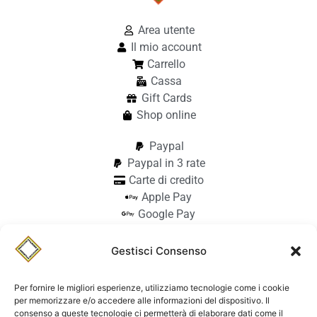
Area utente
Il mio account
Carrello
Cassa
Gift Cards
Shop online
Paypal
Paypal in 3 rate
Carte di credito
Apple Pay
Google Pay
Bonifico
Pagamento alla consegna
Gestisci Consenso
info@stilmodemaiocchi.it
@stilmodemaiocchipavia
Per fornire le migliori esperienze, utilizziamo tecnologie come i cookie
StilmodeMaiocchi
per memorizzare e/o accedere alle informazioni del dispositivo. Il
consenso a queste tecnologie ci permetterà di elaborare dati come il