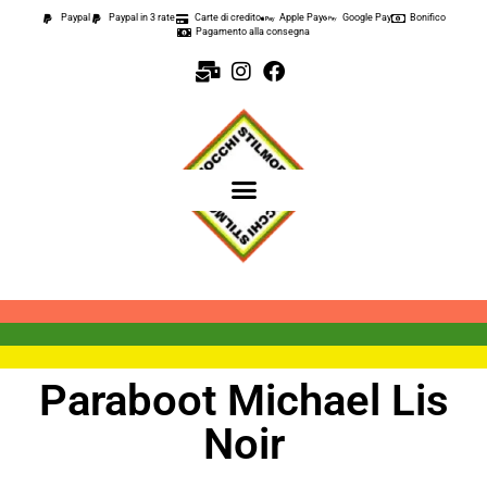
Paypal
Paypal in 3 rate
Carte di credito
Apple Pay
Google Pay
Bonifico
Pagamento alla consegna
Paraboot Michael Lis
Noir