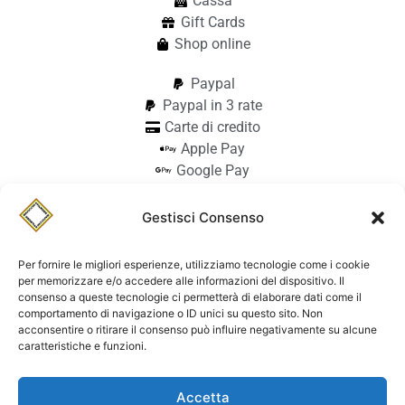
Cassa
Gift Cards
Shop online
Paypal
Paypal in 3 rate
Carte di credito
Apple Pay
Google Pay
Bonifico
Pagamento alla consegna
Gestisci Consenso
info@stilmodemaiocchi.it
@stilmodemaiocchipavia
Per fornire le migliori esperienze, utilizziamo tecnologie come i cookie
StilmodeMaiocchi
per memorizzare e/o accedere alle informazioni del dispositivo. Il
consenso a queste tecnologie ci permetterà di elaborare dati come il
© Stilmode Maiocchi 2026 | P.iva
comportamento di navigazione o ID unici su questo sito. Non
acconsentire o ritirare il consenso può influire negativamente su alcune
01942740182
caratteristiche e funzioni.
Powered by Paolo Sacchi Design
Accetta