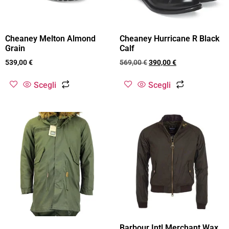
Cheaney Melton Almond
Cheaney Hurricane R Black
Grain
Calf
539,00
€
569,00
€
390,00
€
Scegli
Scegli
Barbour Intl Merchant Wax