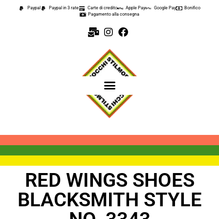
Paypal
Paypal in 3 rate
Carte di credito
Apple Pay
Google Pay
Bonifico
Pagamento alla consegna
RED WINGS SHOES
BLACKSMITH STYLE