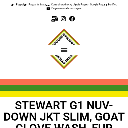
Paypal
Paypal in 3 rate
Carte di credito
Apple Pay
Google Pay
Bonifico
Pagamento alla consegna
STEWART G1 NUV-
DOWN JKT SLIM, GOAT