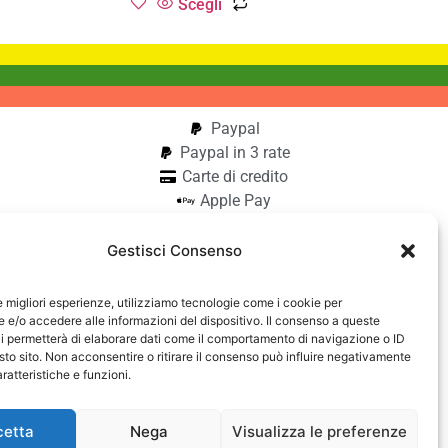
Scegli
Paypal
Paypal in 3 rate
Carte di credito
Apple Pay
Google Pay
Bonifico
Gestisci Consenso
Pagamento alla consegna
le migliori esperienze, utilizziamo tecnologie come i cookie per
aiocchi
e/o accedere alle informazioni del dispositivo. Il consenso a queste
i permetterà di elaborare dati come il comportamento di navigazione o ID
42740182
sto sito. Non acconsentire o ritirare il consenso può influire negativamente
ratteristiche e funzioni.
cetta
Nega
Visualizza le preferenze