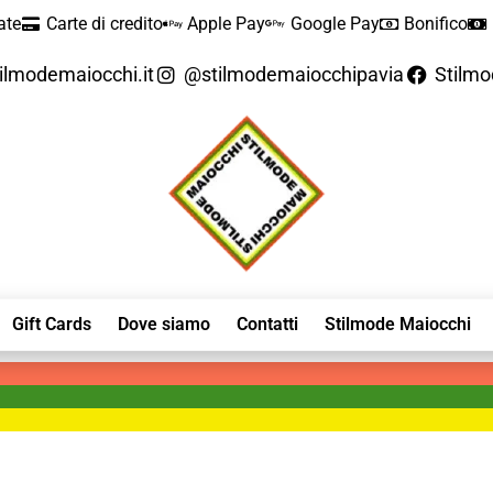
ate
Carte di credito
Apple Pay
Google Pay
Bonifico
ilmodemaiocchi.it
@stilmodemaiocchipavia
Stilm
Gift Cards
Dove siamo
Contatti
Stilmode Maiocchi