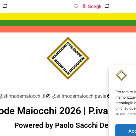
Scegli
Per fornire 
@stilmodemaiocchi.it
@stilmodemaiocchipavia
StilmodeM
memorizzare 
tecnologie c
ode Maiocchi 2026 | P.iva 019
unici su que
su alcune ca
Powered by Paolo Sacchi Design
Ac