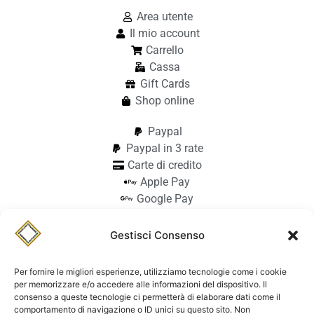
Area utente
Il mio account
Carrello
Cassa
Gift Cards
Shop online
Paypal
Paypal in 3 rate
Carte di credito
Apple Pay
Google Pay
Bonifico
Pagamento alla consegna
Gestisci Consenso
info@stilmodemaiocchi.it
@stilmodemaiocchipavia
Per fornire le migliori esperienze, utilizziamo tecnologie come i cookie
StilmodeMaiocchi
per memorizzare e/o accedere alle informazioni del dispositivo. Il
consenso a queste tecnologie ci permetterà di elaborare dati come il
© Stilmode Maiocchi 2026 | P.iva
comportamento di navigazione o ID unici su questo sito. Non