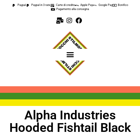
Paypal
Paypal in 3 rate
Carte di credito
Apple Pay
Google Pay
Bonifico
Pagamento alla consegna
Alpha Industries
Hooded Fishtail Black