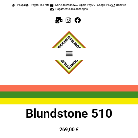
Paypal
Paypal in 3 rate
Carte di credito
Apple Pay
Google Pay
Bonifico
Pagamento alla consegna
Blundstone 510
269,00
€