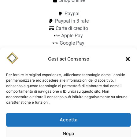
Shop online
Paypal
Paypal in 3 rate
Carte di credito
Apple Pay
Google Pay
Bonifico
Pagamento alla consegna
Gestisci Consenso
info@stilmodemaiocchi.it
@stilmodemaiocchipavia
Per fornire le migliori esperienze, utilizziamo tecnologie come i cookie
StilmodeMaiocchi
per memorizzare e/o accedere alle informazioni del dispositivo. Il
consenso a queste tecnologie ci permetterà di elaborare dati come il
© Stilmode Maiocchi 2026 | P.iva
comportamento di navigazione o ID unici su questo sito. Non
acconsentire o ritirare il consenso può influire negativamente su alcune
01942740182
caratteristiche e funzioni.
Powered by Paolo Sacchi Design
Accetta
Termini e condizioni e coolie policy
Spedizione
Dichiarazione di accessibilità
Nega