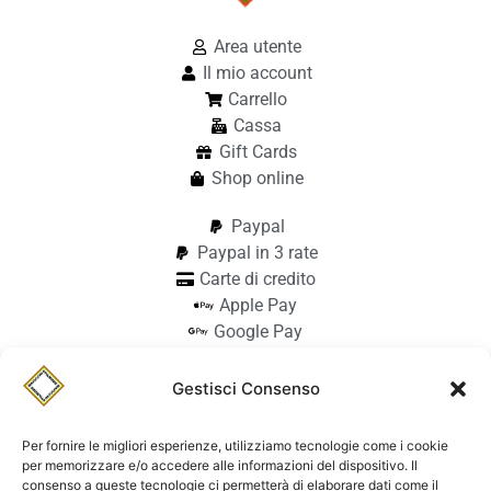
Area utente
Il mio account
Carrello
Cassa
Gift Cards
Shop online
Paypal
Paypal in 3 rate
Carte di credito
Apple Pay
Google Pay
Bonifico
Pagamento alla consegna
Gestisci Consenso
info@stilmodemaiocchi.it
@stilmodemaiocchipavia
Per fornire le migliori esperienze, utilizziamo tecnologie come i cookie
StilmodeMaiocchi
per memorizzare e/o accedere alle informazioni del dispositivo. Il
consenso a queste tecnologie ci permetterà di elaborare dati come il