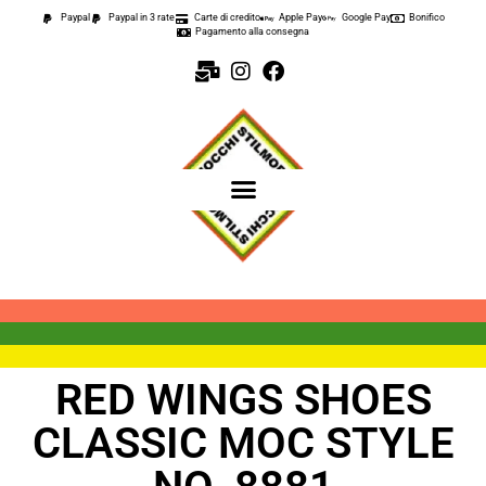
Paypal
Paypal in 3 rate
Carte di credito
Apple Pay
Google Pay
Bonifico
Pagamento alla consegna
RED WINGS SHOES
CLASSIC MOC STYLE