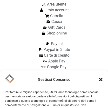
Area utente
Il mio account
Carrello
Cassa
Gift Cards
Shop online
Paypal
Paypal in 3 rate
Carte di credito
Apple Pay
Google Pay
Bonifico
Pagamento alla consegna
Gestisci Consenso
info@stilmodemaiocchi.it
@stilmodemaiocchipavia
Per fornire le migliori esperienze, utilizziamo tecnologie come i cookie
StilmodeMaiocchi
per memorizzare e/o accedere alle informazioni del dispositivo. Il
consenso a queste tecnologie ci permetterà di elaborare dati come il
© Stilmode Maiocchi 2026 | P.iva
comportamento di navigazione o ID unici su questo sito. Non