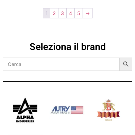
1
2
3
4
5
→
Seleziona il brand