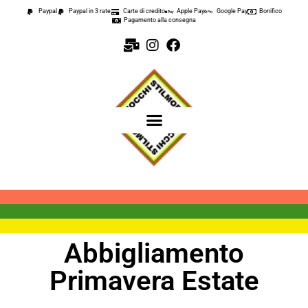
Paypal
Paypal in 3 rate
Carte di credito
Apple Pay
Google Pay
Bonifico
Pagamento alla consegna
Abbigliamento
Primavera Estate