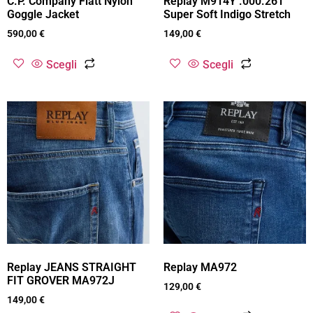
C.P. Company Flatt Nylon
Replay M914Y .000.261
Goggle Jacket
Super Soft Indigo Stretch
590,00
€
149,00
€
Scegli
Scegli
Replay JEANS STRAIGHT
Replay MA972
FIT GROVER MA972J
129,00
€
149,00
€