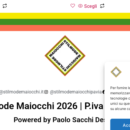
Scegli
Per fornire 
@stilmodemaiocchi.it
@stilmodemaiocchipavia
StilmodeM
memorizzare 
tecnologie c
ode Maiocchi 2026 | P.iva 019
unici su que
su alcune ca
Powered by Paolo Sacchi Design
Ac