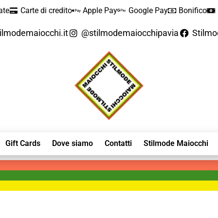
ate
Carte di credito
Apple Pay
Google Pay
Bonifico
ilmodemaiocchi.it
@stilmodemaiocchipavia
Stilm
Gift Cards
Dove siamo
Contatti
Stilmode Maiocchi