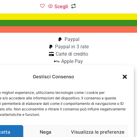
Scegli
Paypal
Paypal in 3 rate
Carte di credito
Apple Pay
Google Pay
Bonifico
Gestisci Consenso
Pagamento alla consegna
le migliori esperienze, utilizziamo tecnologie come i cookie per
aiocchi
e/o accedere alle informazioni del dispositivo. Il consenso a queste
i permetterà di elaborare dati come il comportamento di navigazione o ID
42740182
sto sito. Non acconsentire o ritirare il consenso può influire negativamente
ratteristiche e funzioni.
cetta
Nega
Visualizza le preferenze