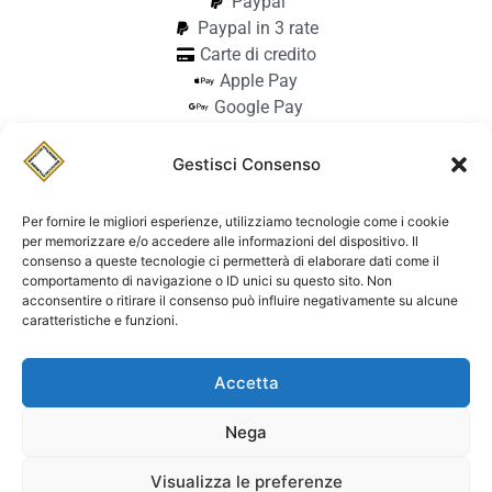
Paypal
Paypal in 3 rate
Carte di credito
Apple Pay
Google Pay
Bonifico
Pagamento alla consegna
Gestisci Consenso
info@stilmodemaiocchi.it
@stilmodemaiocchipavia
Per fornire le migliori esperienze, utilizziamo tecnologie come i cookie
StilmodeMaiocchi
per memorizzare e/o accedere alle informazioni del dispositivo. Il
consenso a queste tecnologie ci permetterà di elaborare dati come il
© Stilmode Maiocchi 2026 | P.iva
comportamento di navigazione o ID unici su questo sito. Non
acconsentire o ritirare il consenso può influire negativamente su alcune
01942740182
caratteristiche e funzioni.
Powered by Paolo Sacchi Design
Accetta
Termini e condizioni e coolie policy
Spedizione
Dichiarazione di accessibilità
Nega
Visualizza le preferenze