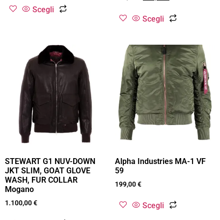
Scegli
Scegli
STEWART G1 NUV-DOWN
Alpha Industries MA-1 VF
JKT SLIM, GOAT GLOVE
59
WASH, FUR COLLAR
199,00
€
Mogano
1.100,00
€
Scegli