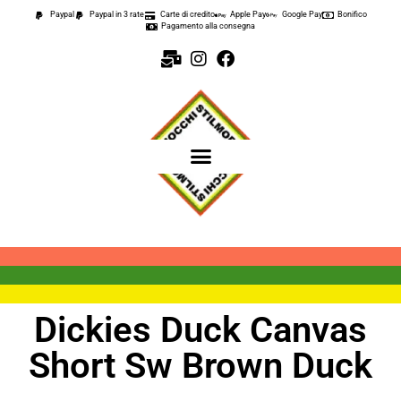
Paypal
Paypal in 3 rate
Carte di credito
Apple Pay
Google Pay
Bonifico
Pagamento alla consegna
Dickies Duck Canvas
Short Sw Brown Duck