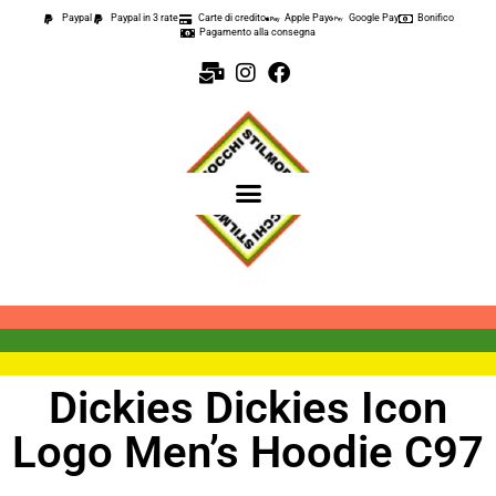
Paypal
Paypal in 3 rate
Carte di credito
Apple Pay
Google Pay
Bonifico
Pagamento alla consegna
Dickies Dickies Icon
Logo Men’s Hoodie C97