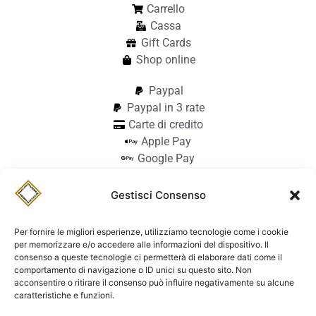
Carrello
Cassa
Gift Cards
Shop online
Paypal
Paypal in 3 rate
Carte di credito
Apple Pay
Google Pay
Bonifico
Pagamento alla consegna
Gestisci Consenso
info@stilmodemaiocchi.it
@stilmodemaiocchipavia
Per fornire le migliori esperienze, utilizziamo tecnologie come i cookie
StilmodeMaiocchi
per memorizzare e/o accedere alle informazioni del dispositivo. Il
consenso a queste tecnologie ci permetterà di elaborare dati come il
© Stilmode Maiocchi 2026 | P.iva
comportamento di navigazione o ID unici su questo sito. Non
acconsentire o ritirare il consenso può influire negativamente su alcune
01942740182
caratteristiche e funzioni.