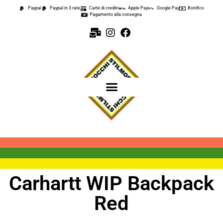
Paypal
Paypal in 3 rate
Carte di credito
Apple Pay
Google Pay
Bonifico
Pagamento alla consegna
Carhartt WIP Backpack
Red