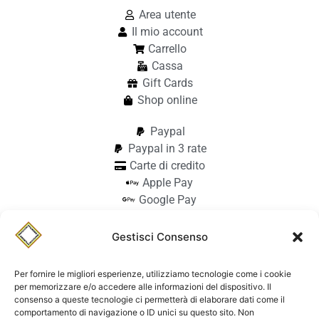
Area utente
Il mio account
Carrello
Cassa
Gift Cards
Shop online
Paypal
Paypal in 3 rate
Carte di credito
Apple Pay
Google Pay
Bonifico
Pagamento alla consegna
Gestisci Consenso
info@stilmodemaiocchi.it
@stilmodemaiocchipavia
Per fornire le migliori esperienze, utilizziamo tecnologie come i cookie
StilmodeMaiocchi
per memorizzare e/o accedere alle informazioni del dispositivo. Il
consenso a queste tecnologie ci permetterà di elaborare dati come il
© Stilmode Maiocchi 2026 | P.iva
comportamento di navigazione o ID unici su questo sito. Non