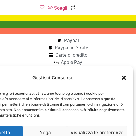
Scegli
Paypal
Paypal in 3 rate
Carte di credito
Apple Pay
Google Pay
Bonifico
Gestisci Consenso
Pagamento alla consegna
le migliori esperienze, utilizziamo tecnologie come i cookie per
aiocchi
e/o accedere alle informazioni del dispositivo. Il consenso a queste
i permetterà di elaborare dati come il comportamento di navigazione o ID
42740182
sto sito. Non acconsentire o ritirare il consenso può influire negativamente
ratteristiche e funzioni.
cetta
Nega
Visualizza le preferenze