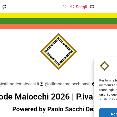
Scegli
Per fornire 
@stilmodemaiocchi.it
@stilmodemaiocchipavia
StilmodeM
memorizzare 
tecnologie c
ode Maiocchi 2026 | P.iva 019
unici su que
su alcune ca
Powered by Paolo Sacchi Design
Ac