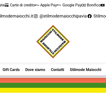
ate
Carte di credito
Apple Pay
Google Pay
Bonifico
ilmodemaiocchi.it
@stilmodemaiocchipavia
Stilm
Gift Cards
Dove siamo
Contatti
Stilmode Maiocchi