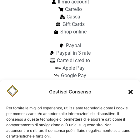
Il mio account
Carrello
Cassa
Gift Cards
Shop online
Paypal
Paypal in 3 rate
Carte di credito
Apple Pay
Google Pay
Bonifico
Pagamento alla consegna
Gestisci Consenso
info@stilmodemaiocchi.it
@stilmodemaiocchipavia
Per fornire le migliori esperienze, utilizziamo tecnologie come i cookie
StilmodeMaiocchi
per memorizzare e/o accedere alle informazioni del dispositivo. Il
consenso a queste tecnologie ci permetterà di elaborare dati come il
© Stilmode Maiocchi 2026 | P.iva
comportamento di navigazione o ID unici su questo sito. Non
acconsentire o ritirare il consenso può influire negativamente su alcune
01942740182
caratteristiche e funzioni.