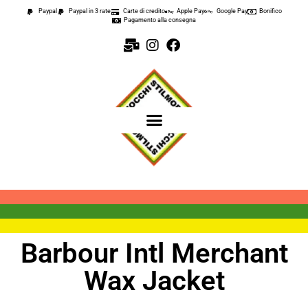
Paypal
Paypal in 3 rate
Carte di credito
Apple Pay
Google Pay
Bonifico
Pagamento alla consegna
Barbour Intl Merchant
Wax Jacket