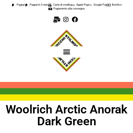
Paypal
Paypal in 3 rate
Carte di credito
Apple Pay
Google Pay
Bonifico
Pagamento alla consegna
Woolrich Arctic Anorak
Dark Green