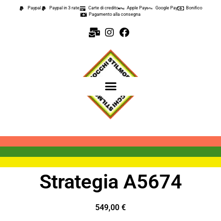
Paypal
Paypal in 3 rate
Carte di credito
Apple Pay
Google Pay
Bonifico
Pagamento alla consegna
Strategia A5674
549,00
€