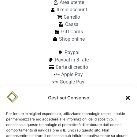
Area utente
Il mio account
Carrello
Cassa
Gift Cards
Shop online
Paypal
Paypal in 3 rate
Carte di credito
Apple Pay
Google Pay
Bonifico
Pagamento alla consegna
Gestisci Consenso
info@stilmodemaiocchi.it
@stilmodemaiocchipavia
Per fornire le migliori esperienze, utilizziamo tecnologie come i cookie
StilmodeMaiocchi
per memorizzare e/o accedere alle informazioni del dispositivo. Il
consenso a queste tecnologie ci permetterà di elaborare dati come il
© Stilmode Maiocchi 2026 | P.iva
comportamento di navigazione o ID unici su questo sito. Non
acconsentire o ritirare il consenso può influire negativamente su alcune