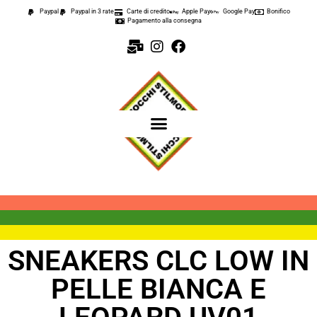
Paypal
Paypal in 3 rate
Carte di credito
Apple Pay
Google Pay
Bonifico
Pagamento alla consegna
SNEAKERS CLC LOW IN
PELLE BIANCA E