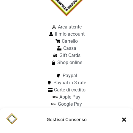
Area utente
Il mio account
Carrello
Cassa
Gift Cards
Shop online
Paypal
Paypal in 3 rate
Carte di credito
Apple Pay
Google Pay
Bonifico
Pagamento alla consegna
Gestisci Consenso
info@stilmodemaiocchi.it
@stilmodemaiocchipavia