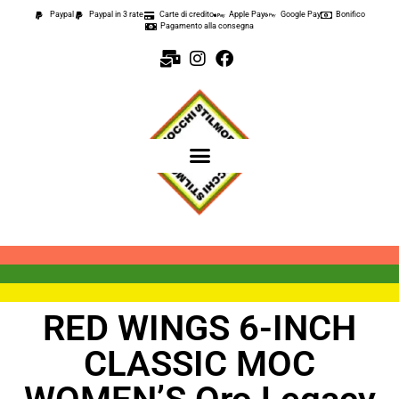
Paypal
Paypal in 3 rate
Carte di credito
Apple Pay
Google Pay
Bonifico
Pagamento alla consegna
RED WINGS 6-INCH
CLASSIC MOC