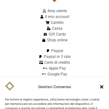
Area utente
Il mio account
Carrello
Cassa
Gift Cards
Shop online
Paypal
Paypal in 3 rate
Carte di credito
Apple Pay
Google Pay
Bonifico
Pagamento alla consegna
Gestisci Consenso
info@stilmodemaiocchi.it
@stilmodemaiocchipavia
Per fornire le migliori esperienze, utilizziamo tecnologie come i cookie
StilmodeMaiocchi
per memorizzare e/o accedere alle informazioni del dispositivo. Il
consenso a queste tecnologie ci permetterà di elaborare dati come il