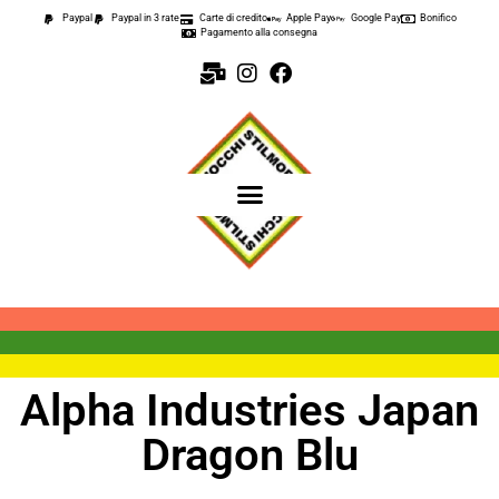
Paypal
Paypal in 3 rate
Carte di credito
Apple Pay
Google Pay
Bonifico
Pagamento alla consegna
Alpha Industries Japan
Dragon Blu