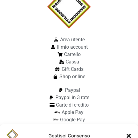
Area utente
Il mio account
Carrello
Cassa
Gift Cards
Shop online
Paypal
Paypal in 3 rate
Carte di credito
Apple Pay
Google Pay
Bonifico
Pagamento alla consegna
Gestisci Consenso