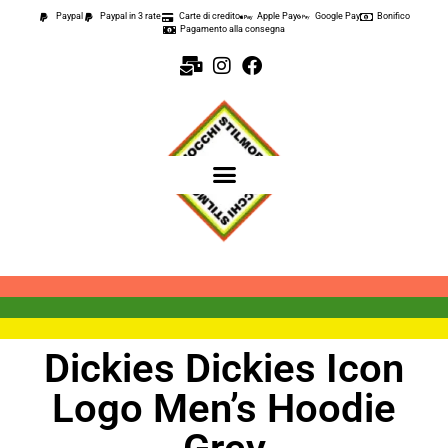
Paypal
Paypal in 3 rate
Carte di credito
Apple Pay
Google Pay
Bonifico
Pagamento alla consegna
Dickies Dickies Icon
Logo Men’s Hoodie