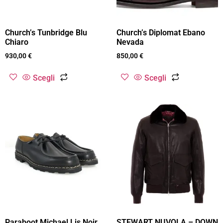
Church’s Tunbridge Blu
Church’s Diplomat Ebano
Chiaro
Nevada
930,00
€
850,00
€
Scegli
Scegli
Paraboot Michael Lis Noir
STEWART NUVOLA – DOWN