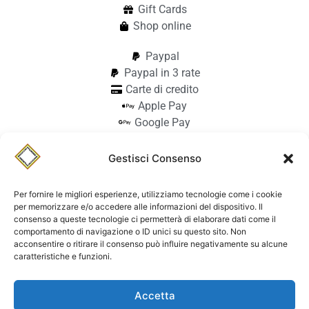
Gift Cards
Shop online
Paypal
Paypal in 3 rate
Carte di credito
Apple Pay
Google Pay
Bonifico
Pagamento alla consegna
Gestisci Consenso
info@stilmodemaiocchi.it
@stilmodemaiocchipavia
Per fornire le migliori esperienze, utilizziamo tecnologie come i cookie
StilmodeMaiocchi
per memorizzare e/o accedere alle informazioni del dispositivo. Il
consenso a queste tecnologie ci permetterà di elaborare dati come il
© Stilmode Maiocchi 2026 | P.iva
comportamento di navigazione o ID unici su questo sito. Non
acconsentire o ritirare il consenso può influire negativamente su alcune
01942740182
caratteristiche e funzioni.
Powered by Paolo Sacchi Design
Accetta
Termini e condizioni e coolie policy
Spedizione