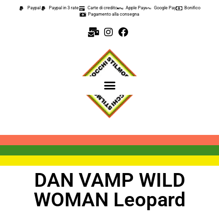
Paypal
Paypal in 3 rate
Carte di credito
Apple Pay
Google Pay
Bonifico
Pagamento alla consegna
DAN VAMP WILD
WOMAN Leopard