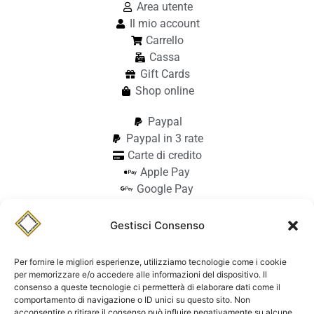
Area utente
Il mio account
Carrello
Cassa
Gift Cards
Shop online
Paypal
Paypal in 3 rate
Carte di credito
Apple Pay
Google Pay
Bonifico
Pagamento alla consegna
Gestisci Consenso
info@stilmodemaiocchi.it
@stilmodemaiocchipavia
Per fornire le migliori esperienze, utilizziamo tecnologie come i cookie
StilmodeMaiocchi
per memorizzare e/o accedere alle informazioni del dispositivo. Il
consenso a queste tecnologie ci permetterà di elaborare dati come il
© Stilmode Maiocchi 2026 | P.iva
comportamento di navigazione o ID unici su questo sito. Non
acconsentire o ritirare il consenso può influire negativamente su alcune