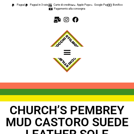
Paypal
Paypal in 3 rate
Carte di credito
Apple Pay
Google Pay
Bonifico
Pagamento alla consegna
CHURCH’S PEMBREY
MUD CASTORO SUEDE