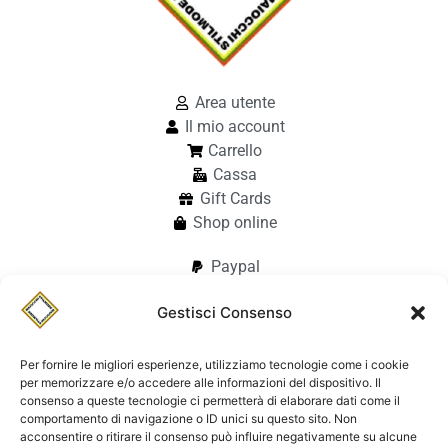
Area utente
Il mio account
Carrello
Cassa
Gift Cards
Shop online
Paypal
Paypal in 3 rate
Gestisci Consenso
Carte di credito
Apple Pay
Google Pay
Per fornire le migliori esperienze, utilizziamo tecnologie come i cookie
per memorizzare e/o accedere alle informazioni del dispositivo. Il
Bonifico
consenso a queste tecnologie ci permetterà di elaborare dati come il
Pagamento alla consegna
comportamento di navigazione o ID unici su questo sito. Non
acconsentire o ritirare il consenso può influire negativamente su alcune