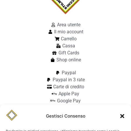
Area utente
Il mio account
Carrello
Cassa
Gift Cards
Shop online
Paypal
Paypal in 3 rate
Carte di credito
Apple Pay
Google Pay
Bonifico
Pagamento alla consegna
Gestisci Consenso
info@stilmodemaiocchi.it
@stilmodemaiocchipavia