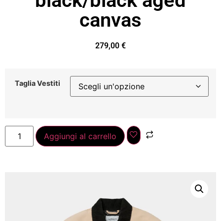
black/black aged
canvas
279,00
€
Taglia Vestiti
Aggiungi al carrello