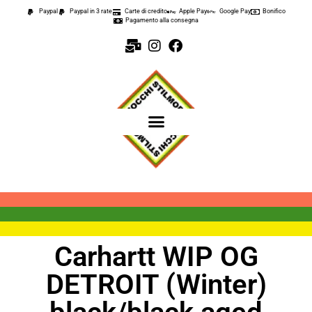
Paypal
Paypal in 3 rate
Carte di credito
Apple Pay
Google Pay
Bonifico
Pagamento alla consegna
Carhartt WIP OG
DETROIT (Winter)