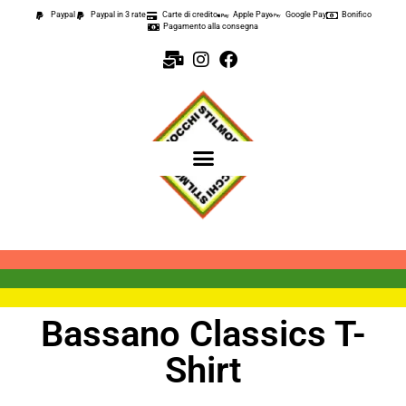
Paypal
Paypal in 3 rate
Carte di credito
Apple Pay
Google Pay
Bonifico
Pagamento alla consegna
Bassano Classics T-
Shirt