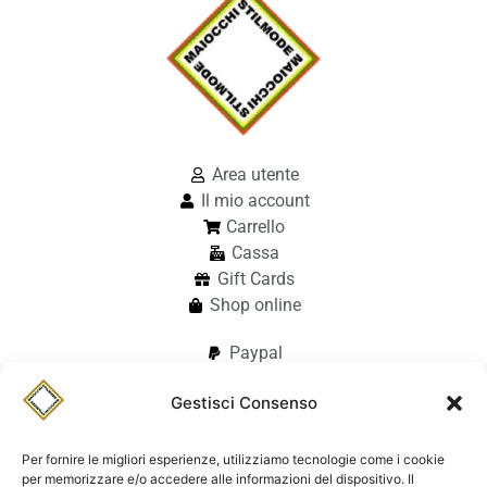
Area utente
Il mio account
Carrello
Cassa
Gift Cards
Shop online
Paypal
Paypal in 3 rate
Gestisci Consenso
Carte di credito
Apple Pay
Google Pay
Per fornire le migliori esperienze, utilizziamo tecnologie come i cookie
per memorizzare e/o accedere alle informazioni del dispositivo. Il
Bonifico