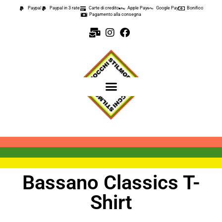
Paypal
Paypal in 3 rate
Carte di credito
Apple Pay
Google Pay
Bonifico
Pagamento alla consegna
Bassano Classics T-
Shirt