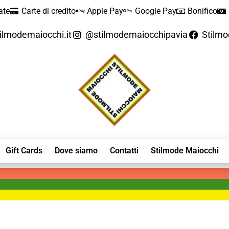
ate
Carte di credito
Apple Pay
Google Pay
Bonifico
ilmodemaiocchi.it
@stilmodemaiocchipavia
Stilm
Gift Cards
Dove siamo
Contatti
Stilmode Maiocchi