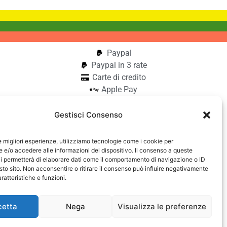
Paypal
Paypal in 3 rate
Carte di credito
Apple Pay
Google Pay
Bonifico
Gestisci Consenso
Pagamento alla consegna
le migliori esperienze, utilizziamo tecnologie come i cookie per
aiocchi
e/o accedere alle informazioni del dispositivo. Il consenso a queste
i permetterà di elaborare dati come il comportamento di navigazione o ID
42740182
sto sito. Non acconsentire o ritirare il consenso può influire negativamente
ratteristiche e funzioni.
cetta
Nega
Visualizza le preferenze
cessibilità
Contattaci