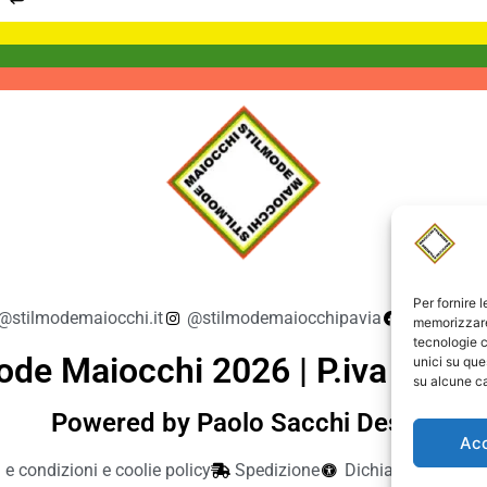
Per fornire 
@stilmodemaiocchi.it
@stilmodemaiocchipavia
StilmodeM
memorizzare 
tecnologie c
ode Maiocchi 2026 | P.iva 019
unici su que
su alcune ca
Powered by Paolo Sacchi Design
Ac
 e condizioni e coolie policy
Spedizione
Dichiarazione di ac