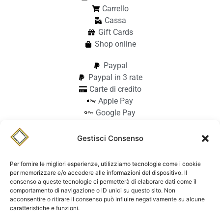
Carrello
Cassa
Gift Cards
Shop online
Paypal
Paypal in 3 rate
Carte di credito
Apple Pay
Google Pay
Bonifico
Pagamento alla consegna
Gestisci Consenso
info@stilmodemaiocchi.it
@stilmodemaiocchipavia
Per fornire le migliori esperienze, utilizziamo tecnologie come i cookie
StilmodeMaiocchi
per memorizzare e/o accedere alle informazioni del dispositivo. Il
consenso a queste tecnologie ci permetterà di elaborare dati come il
© Stilmode Maiocchi 2026 | P.iva
comportamento di navigazione o ID unici su questo sito. Non
acconsentire o ritirare il consenso può influire negativamente su alcune
01942740182
caratteristiche e funzioni.