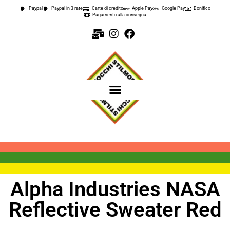
Paypal
Paypal in 3 rate
Carte di credito
Apple Pay
Google Pay
Bonifico
Pagamento alla consegna
Alpha Industries NASA
Reflective Sweater Red