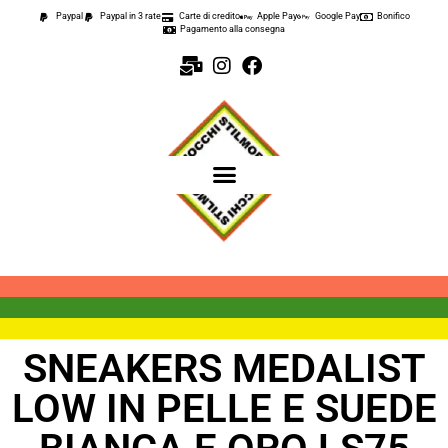
Paypal
Paypal in 3 rate
Carte di credito
Apple Pay
Google Pay
Bonifico
Pagamento alla consegna
SNEAKERS MEDALIST
LOW IN PELLE E SUEDE