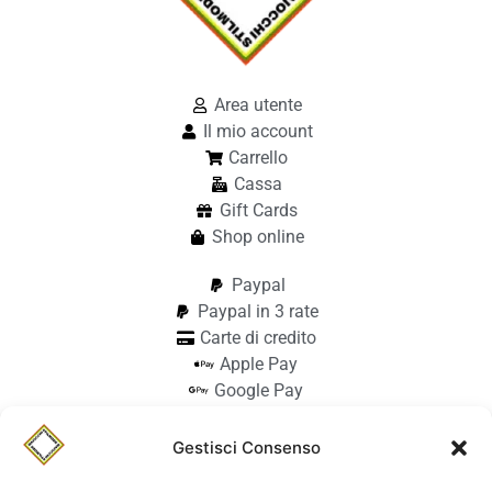
Area utente
Il mio account
Carrello
Cassa
Gift Cards
Shop online
Paypal
Paypal in 3 rate
Carte di credito
Apple Pay
Google Pay
Bonifico
Pagamento alla consegna
Gestisci Consenso
info@stilmodemaiocchi.it
@stilmodemaiocchipavia