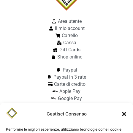
Area utente
Il mio account
Carrello
Cassa
Gift Cards
Shop online
Paypal
Paypal in 3 rate
Carte di credito
Apple Pay
Google Pay
Bonifico
Pagamento alla consegna
Gestisci Consenso
info@stilmodemaiocchi.it
@stilmodemaiocchipavia
Per fornire le migliori esperienze, utilizziamo tecnologie come i cookie
StilmodeMaiocchi