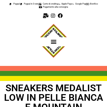
Paypal
Paypal in 3 rate
Carte di credito
Apple Pay
Google Pay
Bonifico
Pagamento alla consegna
SNEAKERS MEDALIST
LOW IN PELLE BIANCA