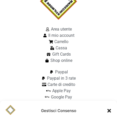
Area utente
Il mio account
Carrello
Cassa
Gift Cards
Shop online
Paypal
Paypal in 3 rate
Carte di credito
Apple Pay
Google Pay
Bonifico
Pagamento alla consegna
Gestisci Consenso