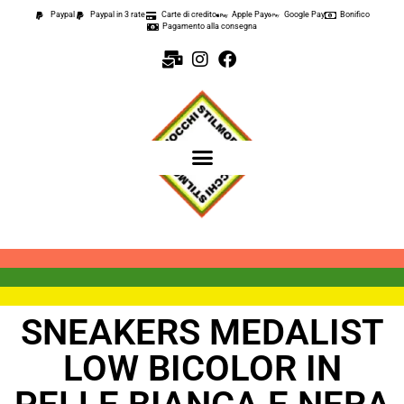
Paypal
Paypal in 3 rate
Carte di credito
Apple Pay
Google Pay
Bonifico
Pagamento alla consegna
SNEAKERS MEDALIST
LOW BICOLOR IN