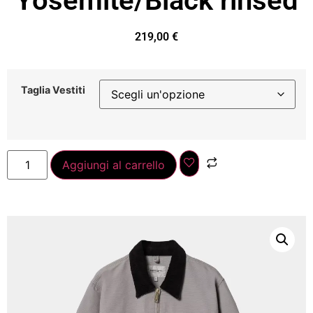
Yosemite/Black rinsed
219,00
€
Taglia Vestiti
Aggiungi al carrello