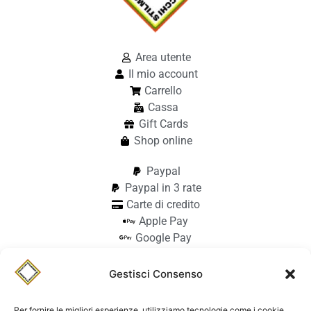
Area utente
Il mio account
Carrello
Cassa
Gift Cards
Shop online
Paypal
Paypal in 3 rate
Carte di credito
Apple Pay
Google Pay
Bonifico
Pagamento alla consegna
Gestisci Consenso
info@stilmodemaiocchi.it
@stilmodemaiocchipavia
Per fornire le migliori esperienze, utilizziamo tecnologie come i cookie