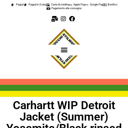
Paypal
Paypal in 3 rate
Carte di credito
Apple Pay
Google Pay
Bonifico
Pagamento alla consegna
Carhartt WIP Detroit
Jacket (Summer)