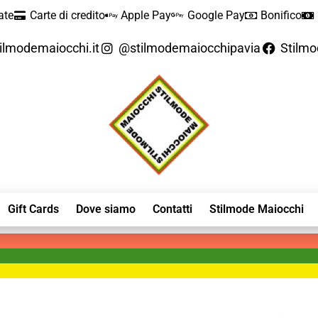
ate
Carte di credito
Apple Pay
Google Pay
Bonifico
ilmodemaiocchi.it
@stilmodemaiocchipavia
Stilm
Gift Cards
Dove siamo
Contatti
Stilmode Maiocchi