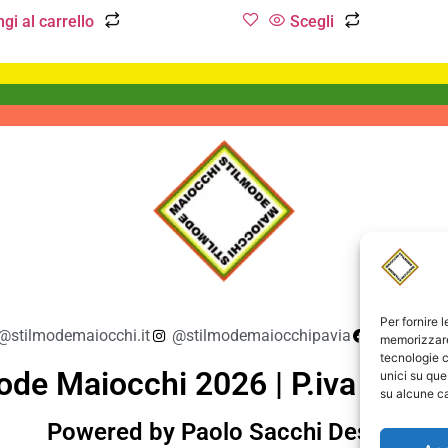
gi al carrello
Scegli
Per fornire 
@stilmodemaiocchi.it
@stilmodemaiocchipavia
StilmodeM
memorizzare 
tecnologie c
ode Maiocchi 2026 | P.iva 019
unici su que
su alcune ca
Powered by Paolo Sacchi Design