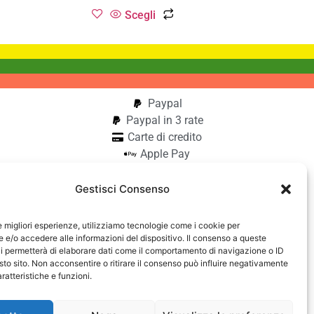
Scegli
Paypal
Paypal in 3 rate
Carte di credito
Apple Pay
Google Pay
Bonifico
Gestisci Consenso
Pagamento alla consegna
le migliori esperienze, utilizziamo tecnologie come i cookie per
aiocchi
e/o accedere alle informazioni del dispositivo. Il consenso a queste
i permetterà di elaborare dati come il comportamento di navigazione o ID
42740182
sto sito. Non acconsentire o ritirare il consenso può influire negativamente
ratteristiche e funzioni.