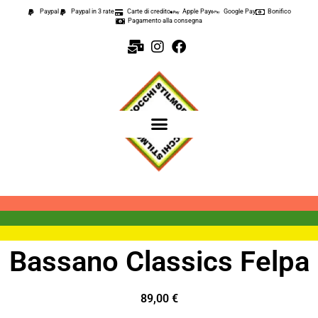
Paypal
Paypal in 3 rate
Carte di credito
Apple Pay
Google Pay
Bonifico
Pagamento alla consegna
Bassano Classics Felpa
89,00
€