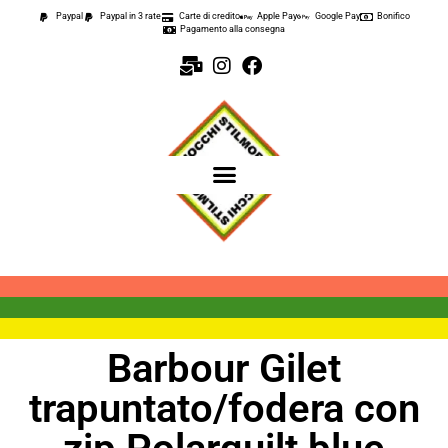
Paypal
Paypal in 3 rate
Carte di credito
Apple Pay
Google Pay
Bonifico
Pagamento alla consegna
Barbour Gilet
trapuntato/fodera con