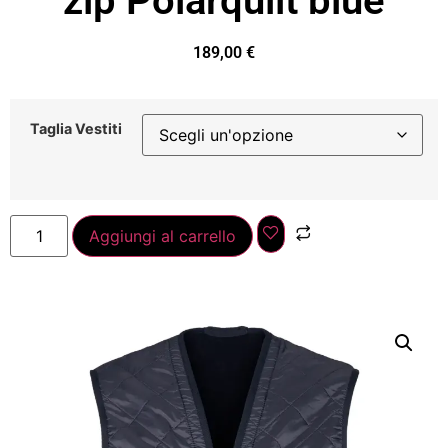
zip Polarquilt blue
189,00
€
Taglia Vestiti
Aggiungi al carrello