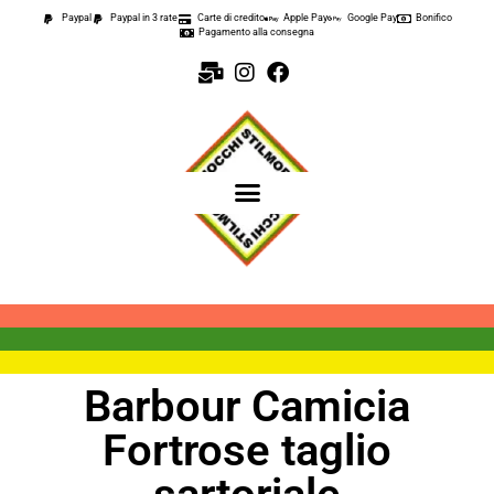
Paypal
Paypal in 3 rate
Carte di credito
Apple Pay
Google Pay
Bonifico
Pagamento alla consegna
Barbour Camicia
Fortrose taglio