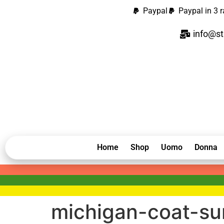
contenuto
Paypal
Paypal in 3 r
info@st
Home
Shop
Uomo
Donna
michigan-coat-s