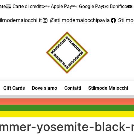
ate
Carte di credito
Apple Pay
Google Pay
Bonifico
ilmodemaiocchi.it
@stilmodemaiocchipavia
Stilm
Gift Cards
Dove siamo
Contatti
Stilmode Maiocchi
ummer-yosemite-black-